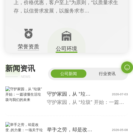
上，价格优惠，客户至上”为原则，“以质量求生
存，以信誉求发展，以服务求市…
荣誉资质
公司环境
新闻资讯
常见问题
公司新闻
行业资讯
NEWS
守护家园，从 “垃圾” 开始：一篇读懂生活垃圾与我们的未来
05
2026-07-03
的是将生活污水分格沉淀，及对污泥进行厌氧消化的小型处理构筑物。 质量要求 化粪池的清掏周期与粪便污水温度、气温、建筑物性
守护家园，从 “垃圾” 开始：一篇读懂生活垃圾与我们的未来生活垃圾，是每个人、每个家庭、每..都会产生的 “日常产物”。它看似微小，却悄悄影响着城市环境、公共卫生、资源循环，甚至我们每个人的生活质量。从随手丢弃的塑料袋、外卖盒、旧衣物、果皮纸屑，到废弃家电、包装纸箱 —— 生活垃圾早已不是 “扔掉就完了”，而是现代社会
举手之劳，却是改变..的力量：一场关于垃圾分类的深度解读
05
2026-05-08