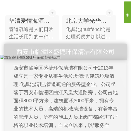
左滑更多
华清爱情海酒店管道疏通
北京大学光华管理学院西安分院
管道疏通是人们日常
化粪池(huàfènchí)是
化粪
生活长用到的一种维
处理粪便并加以过滤
处
修服务，一般指家庭
沉淀的设备。其原理
沉
西安市临潼区盛捷环保清洁有限公司
下水管道疏通，厕所
是固化物在池底分
是
管道疏通，工业管道
解，上层的水化物
解
疏通清洗。原理是通
体，进入管道流走，
体
西安市临潼区盛捷环保清洁有限公司于2013年
过旋转把能有弯度弹
防止了管道堵塞，给
防
成立是一家专业从事生活垃圾清理,建筑垃圾清
性的钢丝转进堵塞的
固化物体(粪便等垃
固
理,化粪池清理,管道疏通的服务型企业。公司坐
下水管道里，把堵塞
圾)有充足的时间水
圾
落于西安市临潼区曲江凤凰大道路旁，公司占地
物布条，头发之类的
解。 化粪池(septic
解。
面积8000平方米，建筑面积3000平米，拥有专
东西带出来。
tank)指的是将生活污
ta
业的技术人员，高端的机械清洁设备，有着丰富
水分格沉淀，及对污
水
的管理人员，所有的施工人员上岗前都经过了严
泥进行厌氧消化的小
泥
型处理构筑物。
型
格的职业技术培训，自成立以来，以“服务至