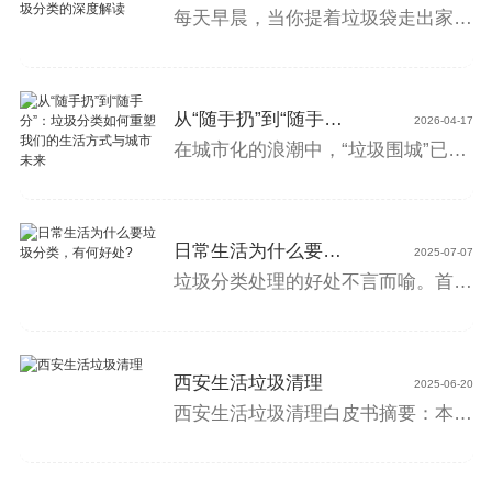
每天早晨，当你提着垃圾袋走出家门，面对那几个颜色各异的垃圾桶时，你是否曾有过一瞬间的犹豫——这个袋子该扔进哪个桶？是蓝色的可回收物，绿色的厨余垃圾，红色的有害垃圾，还是黑色的其他垃圾？如果有过，恭喜你，你已经迈出了垃圾分类的..步——意识。如果没有，也没关系，因为这篇文章就是想和你聊聊，为什么那“多看一眼、多分一次”的
从“随手扔”到“随手分”：垃圾分类如何重塑我们的生活方式与城市未来
05
2026-04-17
使用技巧。 一、管道疏通的方法是什么? 1、找来一根柔软且有韧性的竹条，首先将其放入马桶的管道中进行反复捅，同时伴以水冲
在城市化的浪潮中，“垃圾围城”已成为许多城市的现实困境。垃圾分类不再是一道环保选择题，而是一道生存必答题。为何要分类？垃圾是放错位置的资源。1吨废纸可挽救17棵大树，1吨塑料瓶可回炼600公斤柴油。而混合垃圾无论填埋还是焚烧，都会带来沉重的环境代价。分类，是实现减量化、资源化、无害化的关键一步。四分类标准类别常见物品提
日常生活为什么要垃圾分类，有何好处?
05
2025-07-07
卫管道深层清洁产品。 利用氢氧化钠的强碱性以及固体氢氧化钠溶解于水时的放热来腐蚀、破坏直到溶解堵塞下水管道中的油脂、剩
垃圾分类处理的好处不言而喻。首先，它能够减少垃圾对环境的负面影响。将垃圾分类处理后，可以有效地减少对土地、水源和空气的污染。例如，将厨余垃圾进行分类处理，可以减少有机垃圾在堆填区中腐烂、发臭，减少污染和病菌的滋生。同时，分类处理还可以减少有毒有害物质对环境和人体的危害。 其次，垃圾分类处理有利于资源的回收
西安生活垃圾清理
2025-06-20
西安生活垃圾清理白皮书摘要：本白皮书旨在探究西安市生活垃圾清理的问题，并提出相关解决方案。通过调研和分析，我们发现西安市存在着生活垃圾分类不够严格、收运不够规范等问题。为了改善这些问题，我们建议加强监管力度、推广垃圾分类知识、引入智能化技术等。一、问题概述西安是一个历史文化名城，也是一个现代化城市。但是，随着城市的发展