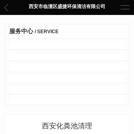
西安市临潼区盛捷环保清洁有限公司
服务中心
/ SERVICE
生活垃圾清理
建筑垃圾清理
化粪池清理
管道疏通
隔油池清理
车辆消杀
西安化粪池清理